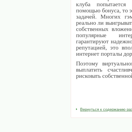
клуба попытается 
помощью бонуса, то э
задачей. Многих гэ
реально ли выигрыват
собственных вложен
популярные инте
гарантируют надежно
репутацией, это вп
интернет порталы до
Поэтому виртуально
выплатить счастли
рисковать собственно
Вернуться к содержанию ра