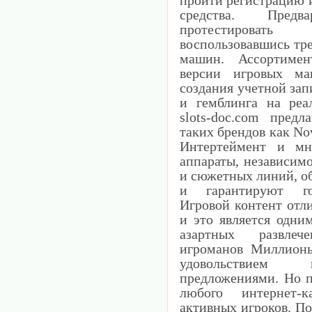
пройти регистрацию 
средства. Предва
протестироват
воспользовавшись тр
машин. Ассортимен
версии игровых м
создания учетной зап
и гемблинга на реа
slots-doc.com пред
таких брендов как Nov
Интертеймент и мн
аппараты, независим
и сюжетных линий, о
и гарантируют го
Игровой контент отл
и это является одн
азартных развле
игроманов Миллионы
удовольствием 
предложениями. Но 
любого интернет-
активных игроков. По