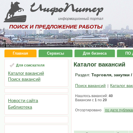
ИнфоПитер
информационный портал
ПОИСК И ПРЕДЛОЖЕНИЕ РАБОТЫ
Главная
Сервисы
Для бизнеса
ПО 
Каталог вакансий
Для соискателя
Каталог вакансий
Раздел:
Торговля, закупки 
Поиск вакансий
Поиск вакансий
Каталог ва
|
Нашлось вакансий:
40
Новости сайта
Вакансии с
1
по
20
Библиотека
Отсортировано
по дате публик