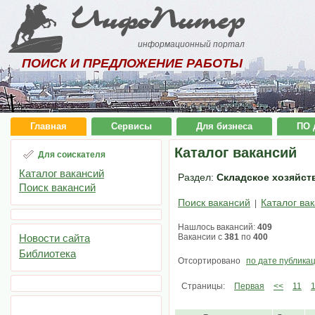
ИнфоПитер
информационный портал
ПОИСК И ПРЕДЛОЖЕНИЕ РАБОТЫ
Главная
Сервисы
Для бизнеса
ПО 
Каталог вакансий
Для соискателя
Каталог вакансий
Раздел:
Складское хозяйств
Поиск вакансий
Поиск вакансий
Каталог ва
|
Нашлось вакансий:
409
Новости сайта
Вакансии с
381
по
400
Библиотека
Отсортировано
по дате публика
Страницы:
Первая
<<
11