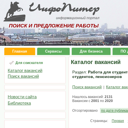
ИнфоПитер
информационный портал
ПОИСК И ПРЕДЛОЖЕНИЕ РАБОТЫ
Главная
Сервисы
Для бизнеса
ПО 
Каталог вакансий
Для соискателя
Каталог вакансий
Раздел:
Работа для студент
Поиск вакансий
студентов, пенсионеров
Поиск вакансий
Каталог ва
|
Новости сайта
Нашлось вакансий:
2131
Вакансии с
2001
по
2020
Библиотека
Отсортировано
по дате публик
Страницы:
Первая