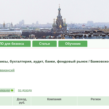
ПО для бизнеса
Статьи
Обучение
нсы, бухгалтерия, аудит, банки, фондовый рынок / Банковско
 вакансий
ликации
по доходу
Доход,
Компания
Регион
руб.