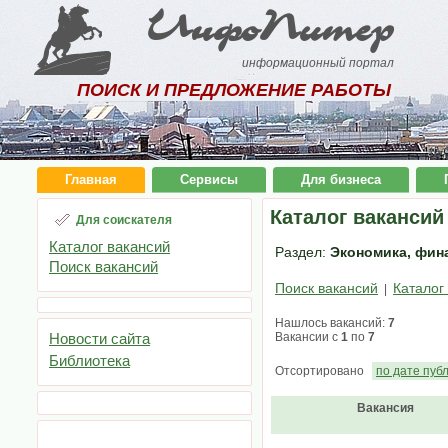
ИнфоПитер
информационный портал
ПОИСК И ПРЕДЛОЖЕНИЕ РАБОТЫ
Главная
Сервисы
Для бизнеса
Каталог вакансий
Для соискателя
Каталог вакансий
Раздел:
Экономика, фина
Поиск вакансий
Поиск вакансий
Каталог
|
Нашлось вакансий:
7
Новости сайта
Вакансии с
1
по
7
Библиотека
Отсортировано
по дате пуб
Вакансия