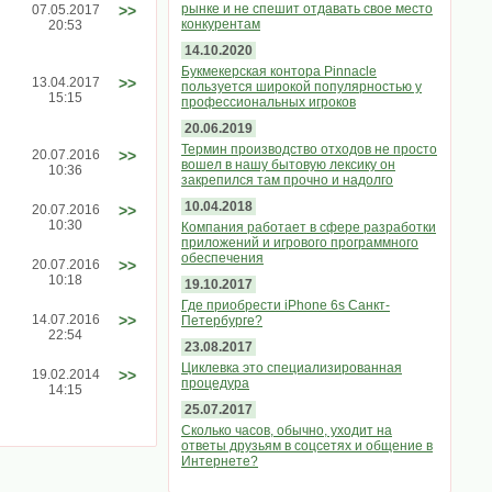
рынке и не спешит отдавать свое место
07.05.2017
>>
конкурентам
20:53
14.10.2020
Букмекерская контора Pinnacle
13.04.2017
>>
пользуется широкой популярностью у
15:15
профессиональных игроков
20.06.2019
Термин производство отходов не просто
20.07.2016
>>
вошел в нашу бытовую лексику он
10:36
закрепился там прочно и надолго
10.04.2018
20.07.2016
>>
10:30
Компания работает в сфере разработки
приложений и игрового программного
обеспечения
20.07.2016
>>
10:18
19.10.2017
Где приобрести iPhone 6s Санкт-
14.07.2016
>>
Петербурге?
22:54
23.08.2017
Циклевка это специализированная
19.02.2014
>>
процедура
14:15
25.07.2017
Сколько часов, обычно, уходит на
ответы друзьям в соцсетях и общение в
Интернете?