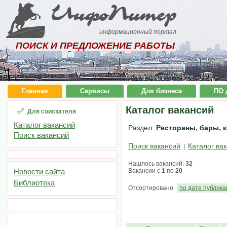
ИнфоПитер
информационный портал
ПОИСК И ПРЕДЛОЖЕНИЕ РАБОТЫ
Главная
Сервисы
Для бизнеса
ПО 
Каталог вакансий
Для соискателя
Каталог вакансий
Раздел:
Рестораны, бары, к
Поиск вакансий
Поиск вакансий
Каталог ва
|
Нашлось вакансий:
32
Новости сайта
Вакансии с
1
по
20
Библиотека
Отсортировано
по дате публик