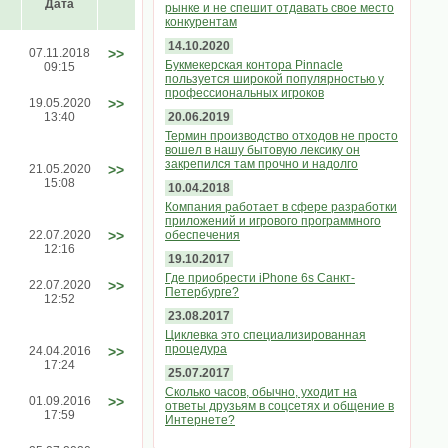
Дата
рынке и не спешит отдавать свое место
конкурентам
14.10.2020
07.11.2018
>>
Букмекерская контора Pinnacle
09:15
пользуется широкой популярностью у
профессиональных игроков
19.05.2020
>>
13:40
20.06.2019
Термин производство отходов не просто
вошел в нашу бытовую лексику он
закрепился там прочно и надолго
21.05.2020
>>
15:08
10.04.2018
Компания работает в сфере разработки
приложений и игрового программного
22.07.2020
>>
обеспечения
12:16
19.10.2017
Где приобрести iPhone 6s Санкт-
22.07.2020
>>
Петербурге?
12:52
23.08.2017
Циклевка это специализированная
процедура
24.04.2016
>>
17:24
25.07.2017
Сколько часов, обычно, уходит на
01.09.2016
>>
ответы друзьям в соцсетях и общение в
17:59
Интернете?