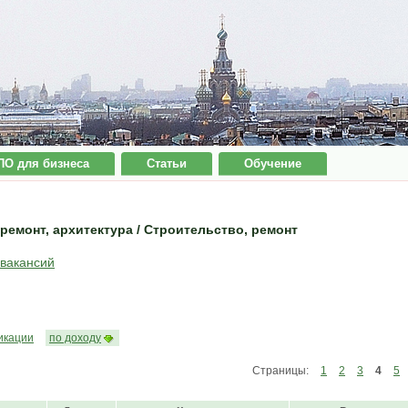
ПО для бизнеса
Статьи
Обучение
ремонт, архитектура / Строительство, ремонт
 вакансий
икации
по доходу
Страницы:
1
2
3
4
5