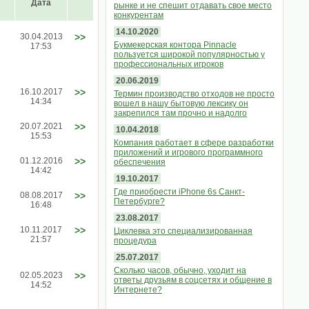
Дата
рынке и не спешит отдавать свое место
конкурентам
14.10.2020
30.04.2013
>>
Букмекерская контора Pinnacle
17:53
пользуется широкой популярностью у
профессиональных игроков
20.06.2019
16.10.2017
>>
Термин производство отходов не просто
14:34
вошел в нашу бытовую лексику он
закрепился там прочно и надолго
20.07.2021
>>
10.04.2018
15:53
Компания работает в сфере разработки
приложений и игрового программного
01.12.2016
>>
обеспечения
14:42
19.10.2017
Где приобрести iPhone 6s Санкт-
08.08.2017
>>
Петербурге?
16:48
23.08.2017
10.11.2017
>>
Циклевка это специализированная
21:57
процедура
25.07.2017
Сколько часов, обычно, уходит на
02.05.2023
>>
ответы друзьям в соцсетях и общение в
14:52
Интернете?