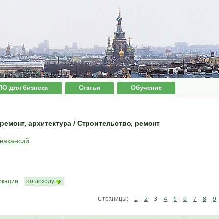
ПО для бизнеса
Статьи
Обучение
ремонт, архитектура / Строительство, ремонт
 вакансий
икации
по доходу
Страницы:
1
2
3
4
5
6
7
8
9