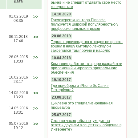
Дата
рынке и не спешит отдавать свое место
конкурентам
14.10.2020
01.02.2019
>>
Букмекерская контора Pinnacle
08:35
пользуется широкой популярностью у
профессиональных игроков
20.06.2019
06.11.2018
>>
17:46
Термин производство отходов не просто
вошел в нашу бытовую лексику он
закрепился там прочно и надолго
28.05.2015
>>
10.04.2018
13:33
Компания работает в сфере разработки
приложений и игрового программного
обеспечения
16.02.2016
>>
19.10.2017
23:17
Где приобрести iPhone 6s Санкт-
Петербурге?
14.05.2016
>>
13:23
23.08.2017
Циклевка это специализированная
процедура
14.05.2016
>>
13:31
25.07.2017
Сколько часов, обычно, уходит на
05.07.2016
>>
ответы друзьям в соцсетях и общение в
19:12
Интернете?