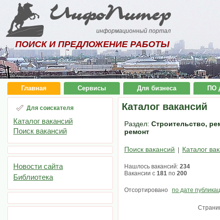
ИнфоПитер
информационный портал
ПОИСК И ПРЕДЛОЖЕНИЕ РАБОТЫ
Главная
Сервисы
Для бизнеса
ПО 
Каталог вакансий
Для соискателя
Каталог вакансий
Раздел:
Строительство, рем
Поиск вакансий
ремонт
Поиск вакансий
Каталог ва
|
Новости сайта
Нашлось вакансий:
234
Вакансии с
181
по
200
Библиотека
Отсортировано
по дате публика
Страни