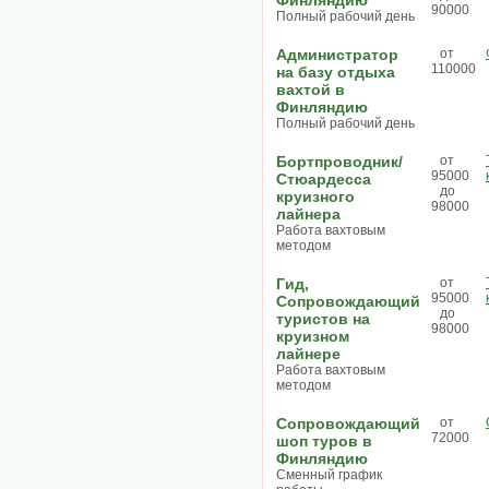
Финляндию
90000
Полный рабочий день
Администратор
от
110000
на базу отдыха
вахтой в
Финляндию
Полный рабочий день
Бортпроводник/
от
95000
Стюардесса
до
круизного
98000
лайнера
Работа вахтовым
методом
Гид,
от
95000
Сопровождающий
до
туристов на
98000
круизном
лайнере
Работа вахтовым
методом
Сопровождающий
от
72000
шоп туров в
Финляндию
Сменный график