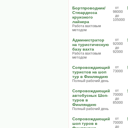
Бортпроводник/
от
98000
Стюардесса
до
круизного
105000
лайнера
Работа вахтовым
методом
Администратор
от
92000
на туристическую
до
базу вахта
92000
Работа вахтовым
методом
Сопровождающий
от
73000
туристов на шоп
тур в Финляндию
Полный рабочий день
Сопровождающий
от
70000
автобусных Шоп-
до
туров в
85000
Финляндию
Полный рабочий день
Сопровождающий
от
70000
шоп туров в
до