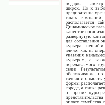
подарка – спектр 
широк. Но к выбо
предпочтение орга
таких компаний 
располагается с
Динамическое глав
клиентов организац
развернутую конта
для составления о
курьера – пеший и
влияет как на опер
указания начально
курьером, а так
передаваемого гр
связи. Результат
обслуживание, но 
точная стоимость 
формы располагает
городе, а также р
от прочих курьер
представительств
оплате семейства к