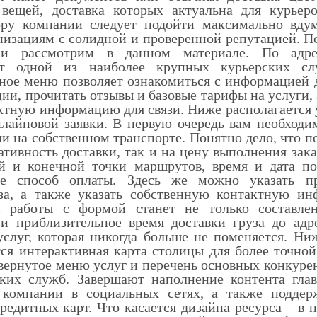
вещей, доставка которых актуальна для курьеро
ру компании следует подойти максимально вдум
низациям с солидной и проверенной репутацией. П
и рассмотрим в данном материале. По адрес
айт одной из наиболее крупных курьерских сл
ное меню позволяет ознакомиться с информацией д
ии, прочитать отзывы и базовые тарифы на услуги, 
ктную информацию для связи. Ниже располагается 
нлайновой заявки. В первую очередь вам необходи
ли на собственном транспорте. Понятно дело, что 
ативность доставки, так и на цену выполнения зака
й и конечной точки маршрутов, время и дата по
же способ оплаты. Здесь же можно указать п
уза, а также указать собственную контактную и
ом работы с формой станет не только составле
и приблизительное время доставки груза до адре
услуг, которая никогда больше не поменяется. Ни
ся интерактивная карта столицы для более точной
азвернутое меню услуг и перечень основных конкур
ских служб. Завершают наполнение контента гла
а компании в социальных сетях, а также подде
редитных карт. Что касается дизайна ресурса – в 