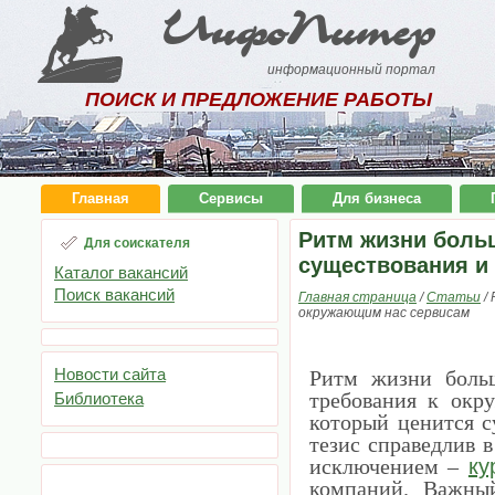
ИнфоПитер
информационный портал
ПОИСК И ПРЕДЛОЖЕНИЕ РАБОТЫ
Главная
Сервисы
Для бизнеса
Ритм жизни боль
Для соискателя
существования и
Каталог вакансий
Поиск вакансий
Главная страница
/
Статьи
/
окружающим нас сервисам
Новости сайта
Ритм жизни больш
требования к окр
Библиотека
который ценится с
тезис справедлив 
исключением –
ку
компаний. Важный