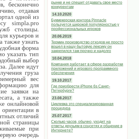
рынке и не спешит отдавать свое место
в, бесконечно
конкурентам
чиво, отдавая
14.10.2020
ортал одной из
Букмекерская контора Pinnacle
у simpla.pro
пользуется широкой популярностью у
ужб столицы.
профессиональных игроков
ля курьеров и
20.06.2019
а также узнать
Термин производство отходов не просто
удобная форма
вошел в нашу бытовую лексику он
закрепился там прочно и надолго
мо указать тип
10.04.2018
подобный выбор
Компания работает в сфере разработки
за. Далее идут
приложений и игрового программного
лучения груза
обеспечения
римерный вес
19.10.2017
нформацию для
Где приобрести iPhone 6s Санкт-
ние заявки на
Петербурге?
сата, а также
23.08.2017
же онлайновой
Циклевка это специализированная
процедура
 ориентации в
ентных отличий
25.07.2017
вной страницы
Сколько часов, обычно, уходит на
ответы друзьям в соцсетях и общение в
рживаемые при
Интернете?
первую очередь