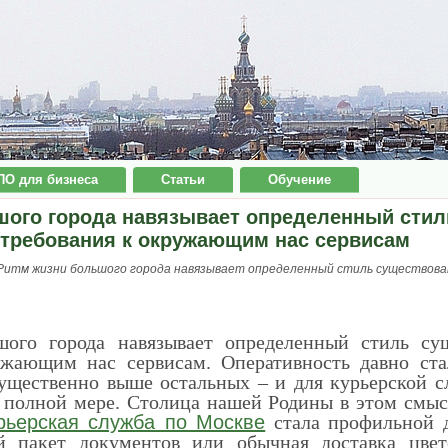
ПО для бизнеса
Статьи
Обучение
шого города навязывает определенный стил
 требования к окружающим нас сервисам
Ритм жизни большого города навязывает определенный стиль существован
ого города навязывает определенный стиль су
ужающим нас сервисам. Оперативность давно ста
ущественно выше остальных – и для курьерской 
в полной мере. Столица нашей Родины в этом смыс
рьерская служба по Москве
стала профильной 
 пакет документов или обычная доставка цвет